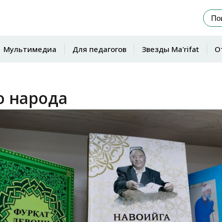
Мультимедиа
Для педагогов
Звезды Ma'rifat
О
о народа