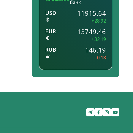
банк
11915.64
USD
+28.92
13749.46
EUR
+32.19
146.19
RUB
-0.18