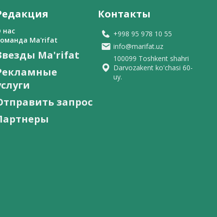
Редакция
Контакты
 нас
+998 95 978 10 55
оманда Ma'rifat
info@marifat.uz
Звезды Ma'rifat
100099 Toshkent shahri
Darvozakent ko'chasi 60-
Рекламные
uy.
услуги
Отправить запрос
Партнеры