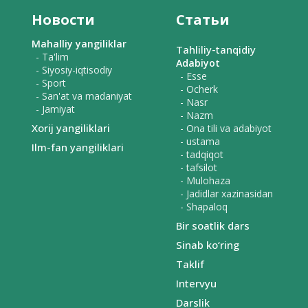
Новости
Статьи
Mahalliy yangiliklar
Tahliliy-tanqidiy
- Ta'lim
Adabiyot
- Siyosiy-iqtisodiy
- Esse
- Sport
- Ocherk
- San'at va madaniyat
- Nasr
- Jamiyat
- Nazm
Xorij yangiliklari
- Ona tili va adabiyot
- ustama
Ilm-fan yangiliklari
- tadqiqot
- tafsilot
- Mulohaza
- Jadidlar xazinasidan
- Shapaloq
Bir soatlik dars
Sinab ko‘ring
Taklif
Intervyu
Darslik