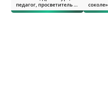
педагог, просветитель и
соколе»
не только...