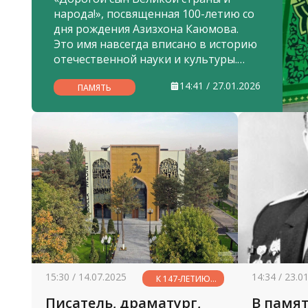
народа!», посвященная 100-летию со
дня рождения Азизхона Каюмова.
Это имя навсегда вписано в историю
отечественной науки и культуры.
Выдающийся узбекский ученый-
14:41 / 27.01.2026
литературовед, академик, доктор
ПАМЯТЬ
филологических наук, один из
крупнейших представителей
национальной школы навоиведения,
литературный критик, просветитель,
востоковед — все эти определения
лишь частично отражают масштаб
его личности и величину его
научного подвига.
15:30 / 14.07.2025
14:34 / 23.0
К 147-ЛЕТИЮ
АБДУЛЛЫ
Писатель, драматург,
В памят
АВЛОНИ