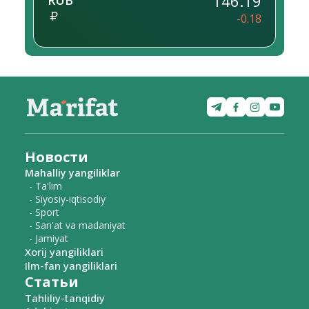
146.19
RUB
-0.18
Новости
Mahalliy yangiliklar
- Ta'lim
- Siyosiy-iqtisodiy
- Sport
- San'at va madaniyat
- Jamiyat
Xorij yangiliklari
Ilm-fan yangiliklari
Статьи
Tahliliy-tanqidiy