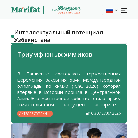
Интеллектуальный потенциал
Узбекистана
Триумф юных химиков
В Ташкенте состоялась торжественная
церемония закрытия 58-й Международной
олимпиады по химии (IChO-2026), которая
впервые в истории прошла в Центральной
Азии. Это масштабное событие стало ярким
свидетельством растущего авторитета
Узбекистана в мировом научно-
16:30 / 27.07.2026
ИНТЕЛЛЕКТУАЛЬНЫЙ
образовательном пространстве и еще одним
ПОТЕНЦИАЛ
подтверждением эффективности
УЗБЕКИСТАНА
проводимых в стране реформ в сфере
образования.