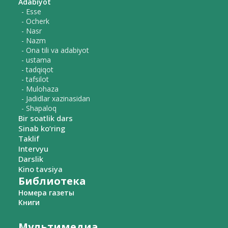
Adabiyot
- Esse
- Ocherk
- Nasr
- Nazm
- Ona tili va adabiyot
- ustama
- tadqiqot
- tafsilot
- Mulohaza
- Jadidlar xazinasidan
- Shapaloq
Bir soatlik dars
Sinab ko‘ring
Taklif
Intervyu
Darslik
Kino tavsiya
Библиотека
Номера газеты
Книги
Мультимедиа