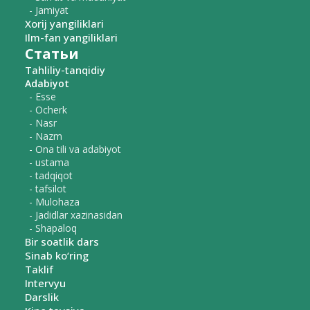
- Jamiyat
Xorij yangiliklari
Ilm-fan yangiliklari
Статьи
Tahliliy-tanqidiy
Adabiyot
- Esse
- Ocherk
- Nasr
- Nazm
- Ona tili va adabiyot
- ustama
- tadqiqot
- tafsilot
- Mulohaza
- Jadidlar xazinasidan
- Shapaloq
Bir soatlik dars
Sinab ko‘ring
Taklif
Intervyu
Darslik