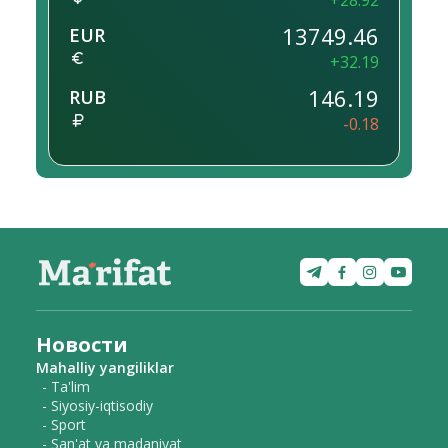
+28.92
13749.46
EUR
+32.19
146.19
RUB
-0.18
Новости
Mahalliy yangiliklar
- Ta'lim
- Siyosiy-iqtisodiy
- Sport
- San'at va madaniyat