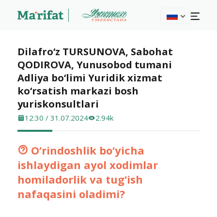
Dilafro‘z TURSUNOVA, Sabohat
QODIROVA, Yunusobod tumani
Adliya bo‘limi Yuridik xizmat
ko‘rsatish markazi bosh
yuriskonsultlari
12:30 / 31.07.2024
2.94k
O‘rindoshlik bo‘yicha
ishlaydigan ayol xodimlar
homiladorlik va tug‘ish
nafaqasini oladi­mi?