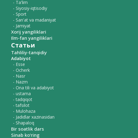
- Ta'lim
- Siyosiy-iqtisodiy
- Sport
- San'at va madaniyat
- Jamiyat
Xorij yangiliklari
Ilm-fan yangiliklari
Статьи
Tahliliy-tanqidiy
Adabiyot
- Esse
- Ocherk
- Nasr
- Nazm
- Ona tili va adabiyot
- ustama
- tadqiqot
- tafsilot
- Mulohaza
- Jadidlar xazinasidan
- Shapaloq
Bir soatlik dars
Sinab ko‘ring