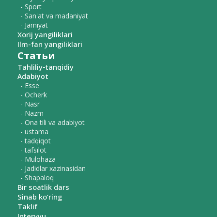
- Sport
- San'at va madaniyat
- Jamiyat
Xorij yangiliklari
Ilm-fan yangiliklari
Статьи
Tahliliy-tanqidiy
Adabiyot
- Esse
- Ocherk
- Nasr
- Nazm
- Ona tili va adabiyot
- ustama
- tadqiqot
- tafsilot
- Mulohaza
- Jadidlar xazinasidan
- Shapaloq
Bir soatlik dars
Sinab ko‘ring
Taklif
Intervyu