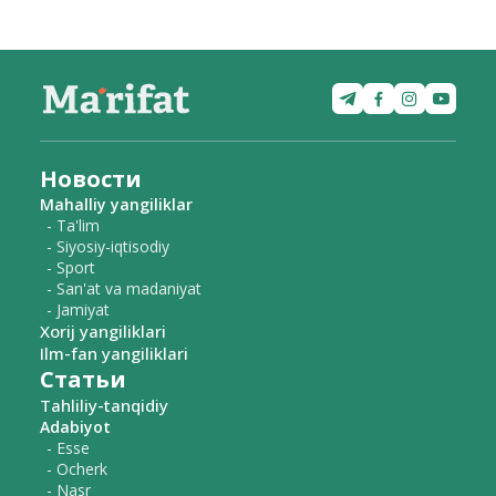
Новости
Mahalliy yangiliklar
- Ta'lim
- Siyosiy-iqtisodiy
- Sport
- San'at va madaniyat
- Jamiyat
Xorij yangiliklari
Ilm-fan yangiliklari
Статьи
Tahliliy-tanqidiy
Adabiyot
- Esse
- Ocherk
- Nasr