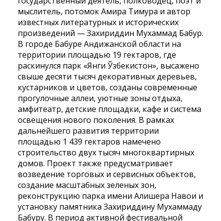
государственный деятель, полководец, поэт и
мыслитель, потомок Амира Тимура и автор
известных литературных и исторических
произведений — Захириддин Мухаммад Бабур.
В городе Бабуре Андижанской области на
территории площадью 19 гектаров, где
раскинулся парк «Янги Ўзбекистон», высажено
свыше десяти тысяч декоративных деревьев,
кустарников и цветов, созданы современные
прогулочные аллеи, уютные зоны отдыха,
амфитеатр, детские площадки, кафе и система
освещения нового поколения. В рамках
дальнейшего развития территории
площадью 1 439 гектаров намечено
строительство двух тысяч многоквартирных
домов. Проект также предусматривает
возведение торговых и сервисных объектов,
создание масштабных зеленых зон,
реконструкцию парка имени Алишера Навои и
установку памятника Захириддину Мухаммаду
Бабуру. В период активной фестивальной