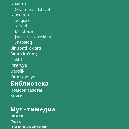
- Nazm
- Ona tili va adabiyot
- ustama
- tadqiqot
- tafsilot
- Mulohaza
- Jadidlar xazinasidan
- Shapaloq
Bir soatlik dars
Sinab ko‘ring
Taklif
Intervyu
Darslik
Kino tavsiya
Библиотека
Номера газеты
Книги
Мультимедиа
Видео
Фото
Помощь учителю