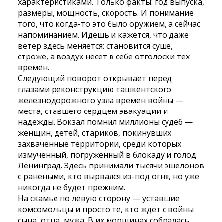
характеристиками. Только факты: год выпуска,
размеры, мощность, скорость. И понимание
того, что когда-то это было оружием, а сейчас
напоминанием. Идешь и кажется, что даже
ветер здесь меняется: становится суше,
строже, а воздух несет в себе отголоски тех
времен.
Следующий поворот открывает перед
глазами реконструкцию ташкентского
железнодорожного узла времен войны —
места, ставшего сердцем эвакуации и
надежды. Вокзал помнил миллионы судеб —
женщин, детей, стариков, покинувших
захваченные территории, среди которых
измученный, погруженный в блокаду и голод
Ленинград. Здесь принимали тысячи эшелонов
с ранеными, кто вырвался из-под огня, но уже
никогда не будет прежним.
На скамье по левую сторону — уставшие
комсомольцы и просто те, кто ждет с войны
сына, отца, мужа. В их морщинах собралась