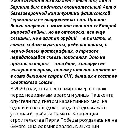
9 мая исполняется 80 лет с того дня, как в
Берлине был подписан окончательный Акт о
безоговорочной капитуляции фашистской
Германии и ее вооруженных сил. Прошло
более полувека с момента окончания Второй
мировой войны, но ее отголоски все еще
слышны. Не в залпах орудий — в памяти. В
голосе седого мужчины, ребенка войны, в
черно-белых фотографиях, в тревоге,
передающейся сквозь поколения. Это не
просто история — это боль, которую не
заглушает время, потому что она вплетена
в само дыхание стран СНГ, бывших в составе
Советского Союза.
В 2020 году, когда весь мир замер в страхе
перед невидимым врагом и улицы Ташкента
опустели под гнетом карантинных мер, на
одной из площадок города продолжалась
упорная борьба за Память. Концепция
строительства Парка Победы рождалась не на
бумаге. Она формировалась в дыхании