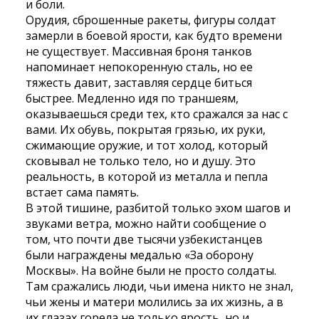
и боли.
Орудия, сброшенные ракеты, фигуры солдат
замерли в боевой ярости, как будто времени
не существует. Массивная броня танков
напоминает непокоренную сталь, но ее
тяжесть давит, заставляя сердце биться
быстрее. Медленно идя по траншеям,
оказываешься среди тех, кто сражался за нас с
вами. Их обувь, покрытая грязью, их руки,
сжимающие оружие, и тот холод, который
сковывал не только тело, но и душу. Это
реальность, в которой из металла и пепла
встает сама память.
В этой тишине, разбитой только эхом шагов и
звуками ветра, можно найти сообщение о
том, что почти две тысячи узбекистанцев
были награждены медалью «За оборону
Москвы». На войне были не просто солдаты.
Там сражались люди, чьи имена никто не знал,
чьи жены и матери молились за их жизнь, а в
их глазах горела не только ярость, но и