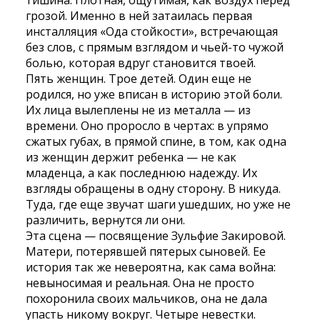
тишина. Плотная, ощутимая, как воздух перед
грозой. Именно в ней затаилась первая
инсталляция «Ода стойкости», встречающая
без слов, с прямым взглядом и чьей-то чужой
болью, которая вдруг становится твоей.
Пять женщин. Трое детей. Один еще не
родился, но уже вписан в историю этой боли.
Их лица вылеплены не из металла — из
времени. Оно проросло в чертах: в упрямо
сжатых губах, в прямой спине, в том, как одна
из женщин держит ребенка — не как
младенца, а как последнюю надежду. Их
взгляды обращены в одну сторону. В никуда.
Туда, где еще звучат шаги ушедших, но уже не
различить, вернутся ли они.
Эта сцена — посвящение Зульфие Закировой.
Матери, потерявшей пятерых сыновей. Ее
история так же невероятна, как сама война:
невыносимая и реальная. Она не просто
похоронила своих мальчиков, она не дала
упасть никому вокруг. Четыре невестки.