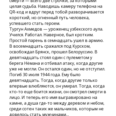
смерти — всего две строчки, за которыми
целая судьба. Наводишь камеру телефона на
QR-код и вдруг перед тобой разворачивается
короткий, но огненный путь человека,
успевшего стать героем.
Тургун Ахмедов — уроженец узбекского аула.
Учился. Работал. Наверное, был кротким.
Простой парень в семнадцать ушел в армию.
В восемнадцать сражался под Курском,
освобождал Брянск, прошел Белоруссию. В
девятнадцать стоял один с пулеметом у
берега Нёмана и отбивал атаку, когда другие
уже не могли. Он остался один, но не отступил.
Погиб 30 июля 1944 года. Ему было
девятнадцать. Тогда, когда другие только
впервые влюбляются, он умирал. Тогда, когда
кто-то еще боится жизни, он смотрел смерти в
лицо. И теперь его имя выгравировано на
камне, а душа где-то между деревом и небом,
среди сотен таких же мальчиков, которым не
довелось стать мужчинами…