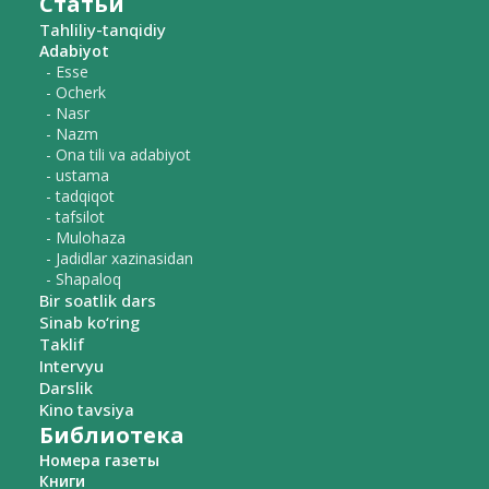
Статьи
Tahliliy-tanqidiy
Adabiyot
- Esse
- Ocherk
- Nasr
- Nazm
- Ona tili va adabiyot
- ustama
- tadqiqot
- tafsilot
- Mulohaza
- Jadidlar xazinasidan
- Shapaloq
Bir soatlik dars
Sinab ko‘ring
Taklif
Intervyu
Darslik
Kino tavsiya
Библиотека
Номера газеты
Книги