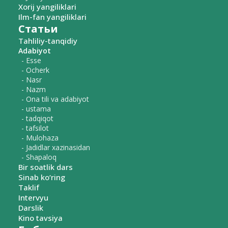
Xorij yangiliklari
Ilm-fan yangiliklari
Статьи
Tahliliy-tanqidiy
Adabiyot
- Esse
- Ocherk
- Nasr
- Nazm
- Ona tili va adabiyot
- ustama
- tadqiqot
- tafsilot
- Mulohaza
- Jadidlar xazinasidan
- Shapaloq
Bir soatlik dars
Sinab ko‘ring
Taklif
Intervyu
Darslik
Kino tavsiya