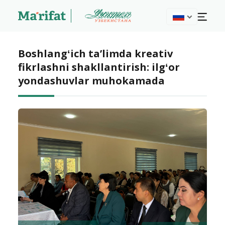
Boshlangʻich taʼlimda kreativ
fikrlashni shakllantirish: ilgʻor
yondashuvlar muhokamada