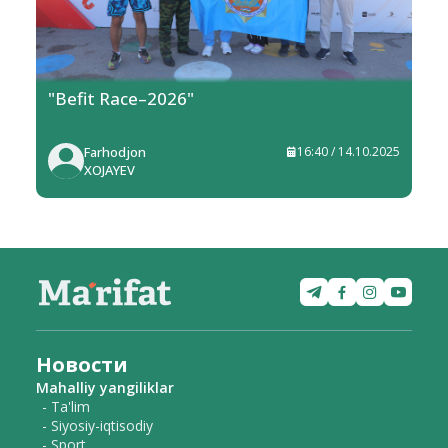
"Befit Race–2026"
Farhodjon
16:40 / 14.10.2025
XOJAYEV
Новости
Mahalliy yangiliklar
- Ta'lim
- Siyosiy-iqtisodiy
- Sport