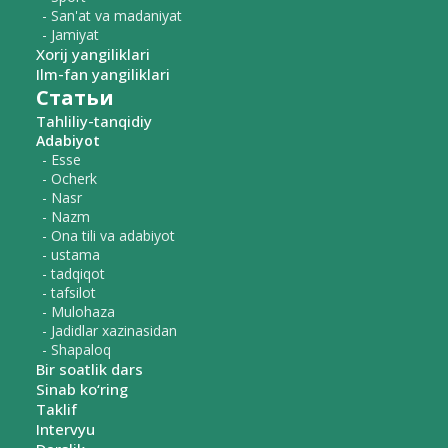
- San'at va madaniyat
- Jamiyat
Xorij yangiliklari
Ilm-fan yangiliklari
Статьи
Tahliliy-tanqidiy
Adabiyot
- Esse
- Ocherk
- Nasr
- Nazm
- Ona tili va adabiyot
- ustama
- tadqiqot
- tafsilot
- Mulohaza
- Jadidlar xazinasidan
- Shapaloq
Bir soatlik dars
Sinab ko‘ring
Taklif
Intervyu