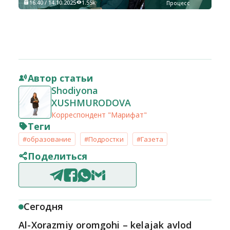
16:40 / 14.10.2025
1.55k
Процесс
Автор статьи
Shodiyona
XUSHMURODOVA
Корреспондент "Марифат"
Теги
#образование
#Подростки
#Газета
Поделиться
Сегодня
Al-Xorazmiy oromgohi – kelajak avlod