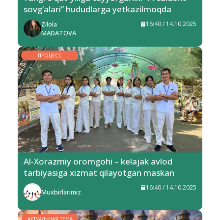
sovg‘alari” hududlarga yetkazilmoqda
Zilola
16:40 / 14.10.2025
MADATOVA
ПРОЦЕСС
Al-Xorazmiy oromgohi – kelajak avlod
tarbiyasiga xizmat qilayotgan maskan
16:40 / 14.10.2025
Muxbirlarimiz
АКТУАЛЬНАЯ ТЕМА