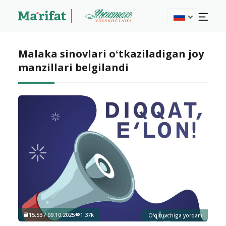
Malaka sinovlari oʻtkaziladigan joy
manzillari belgilandi
15:53 / 09.10.2025
1.37k
O‘qituvchiga yordam