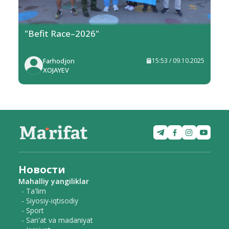
"Befit Race–2026"
Farhodjon
15:53 / 09.10.2025
XOJAYEV
Новости
Mahalliy yangiliklar
- Ta'lim
- Siyosiy-iqtisodiy
- Sport
- San'at va madaniyat