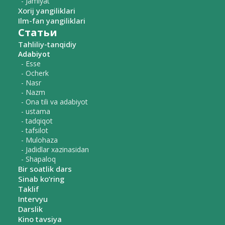
- Jamiyat
Xorij yangiliklari
Ilm-fan yangiliklari
Статьи
Tahliliy-tanqidiy
Adabiyot
- Esse
- Ocherk
- Nasr
- Nazm
- Ona tili va adabiyot
- ustama
- tadqiqot
- tafsilot
- Mulohaza
- Jadidlar xazinasidan
- Shapaloq
Bir soatlik dars
Sinab ko‘ring
Taklif
Intervyu
Darslik
Kino tavsiya