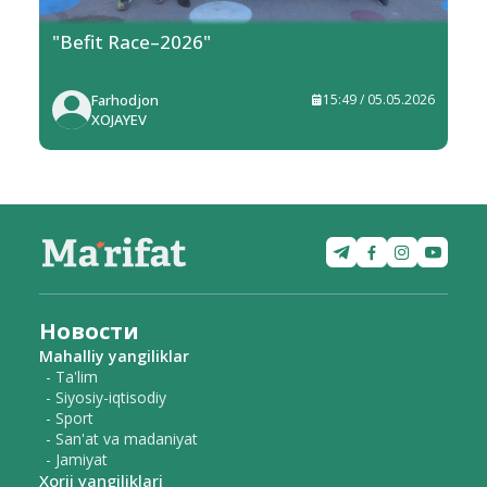
"Befit Race–2026"
Farhodjon
15:49 / 05.05.2026
XOJAYEV
Новости
Mahalliy yangiliklar
- Ta'lim
- Siyosiy-iqtisodiy
- Sport
- San'at va madaniyat
- Jamiyat
Xorij yangiliklari