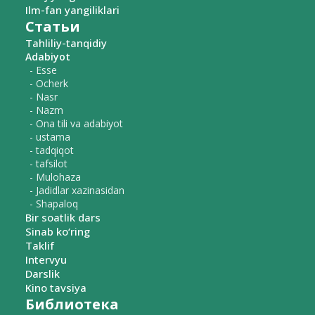
Ilm-fan yangiliklari
Статьи
Tahliliy-tanqidiy
Adabiyot
- Esse
- Ocherk
- Nasr
- Nazm
- Ona tili va adabiyot
- ustama
- tadqiqot
- tafsilot
- Mulohaza
- Jadidlar xazinasidan
- Shapaloq
Bir soatlik dars
Sinab ko‘ring
Taklif
Intervyu
Darslik
Kino tavsiya
Библиотека