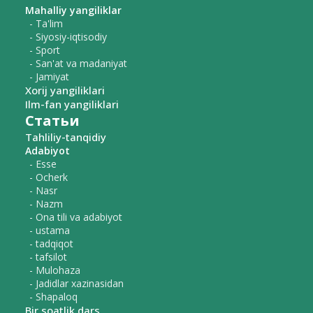
Mahalliy yangiliklar
- Ta'lim
- Siyosiy-iqtisodiy
- Sport
- San'at va madaniyat
- Jamiyat
Xorij yangiliklari
Ilm-fan yangiliklari
Статьи
Tahliliy-tanqidiy
Adabiyot
- Esse
- Ocherk
- Nasr
- Nazm
- Ona tili va adabiyot
- ustama
- tadqiqot
- tafsilot
- Mulohaza
- Jadidlar xazinasidan
- Shapaloq
Bir soatlik dars