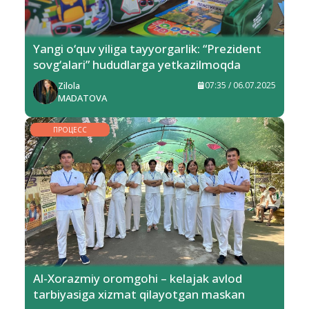
Yangi o‘quv yiliga tayyorgarlik: “Prezident
sovg‘alari” hududlarga yetkazilmoqda
Zilola
07:35 / 06.07.2025
MADATOVA
ПРОЦЕСС
Al-Xorazmiy oromgohi – kelajak avlod
tarbiyasiga xizmat qilayotgan maskan