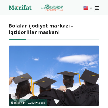
Bolalar ijodiyot markazi –
iqtidorlilar maskani
15:51 / 14.10.2024
2.66k