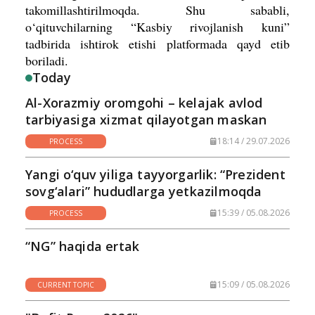
takomillashtirilmoqda. Shu sababli,
o‘qituvchilarning “Kasbiy rivojlanish kuni”
tadbirida ishtirok etishi platformada qayd etib
boriladi.
Today
Al-Xorazmiy oromgohi – kelajak avlod
tarbiyasiga xizmat qilayotgan maskan
18:14 / 29.07.2026
PROCESS
Yangi o‘quv yiliga tayyorgarlik: “Prezident
sovg‘alari” hududlarga yetkazilmoqda
15:39 / 05.08.2026
PROCESS
“NG” haqida ertak
15:09 / 05.08.2026
CURRENT TOPIC