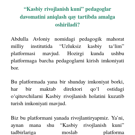
“Kasbiy rivojlanish kuni” pedagoglar
davomatini aniqlash qay tartibda amalga
oshiriladi?
Abdulla Avloniy nomidagi pedagogik mahorat
milliy institutida “Uzluksiz kasbiy ta‘lim”
platformasi mavjud. Hozirgi kunda ushbu
platformaga barcha pedagoglarni kirish imkoniyati
bor.
Bu platformada yana bir shunday imkoniyat borki,
har bir maktab direktori qo‘l ostidagi
o‘qituvchilarni Kasbiy rivojlanish holatini kuzatib
turish imkoniyati mavjud.
Biz bu platformani yanada rivojlantiryapmiz. Ya’ni,
aynan mana shu “Kasbiy rivojlanish kuni”
tadbirlariga moslab platforma