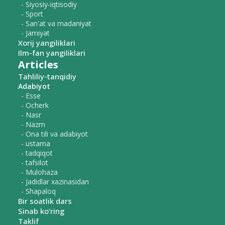
- Siyosiy-iqtisodiy
- Sport
- San'at va madaniyat
- Jamiyat
Xorij yangiliklari
Ilm-fan yangiliklari
Articles
Tahliliy-tanqidiy
Adabiyot
- Esse
- Ocherk
- Nasr
- Nazm
- Ona tili va adabiyot
- ustama
- tadqiqot
- tafsilot
- Mulohaza
- Jadidlar xazinasidan
- Shapaloq
Bir soatlik dars
Sinab ko‘ring
Taklif