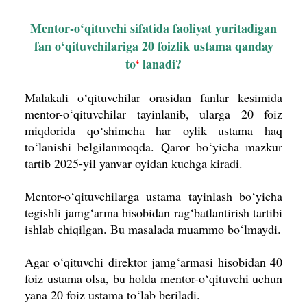
Mentor-o‘qituvchi sifatida faoliyat yuritadigan
fan o‘qituvchilariga 20 foizlik ustama qanday
to
‘
lanadi?
Malakali o‘qituvchilar orasidan fanlar kesimida
mentor-o‘qituvchilar tayinlanib, ularga 20 foiz
miqdorida qo‘shimcha har oylik ustama haq
to‘lanishi belgilanmoqda.
Qaror bo‘yicha mazkur
tartib 2025-yil yanvar oyidan kuchga kiradi.
Mentor-o‘qituvchilarga ustama tayinlash bo‘yicha
tegishli jamg‘arma hisobidan rag‘batlantirish tartibi
ishlab chiqilgan. Bu masalada muammo bo‘lmaydi.
Agar o‘qituvchi direktor jamg‘armasi hisobidan 40
foiz ustama olsa, bu holda mentor-o‘qituvchi uchun
yana 20 foiz ustama to‘lab beriladi.