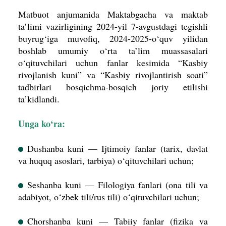
Matbuot anjumanida Maktabgacha va maktab
ta’limi vazirligining 2024-yil 7-avgustdagi tegishli
buyrug‘iga muvofiq, 2024-2025-o‘quv yilidan
boshlab umumiy o‘rta ta’lim muassasalari
o‘qituvchilari uchun fanlar kesimida “Kasbiy
rivojlanish kuni” va “Kasbiy rivojlantirish soati”
tadbirlari bosqichma-bosqich joriy etilishi
ta’kidlandi.
Unga ko‘ra:
Dushanba kuni — Ijtimoiy fanlar (tarix, davlat
va huquq asoslari, tarbiya) o‘qituvchilari uchun;
Seshanba kuni — Filologiya fanlari (ona tili va
adabiyot, o‘zbek tili/rus tili) o‘qituvchilari uchun;
Chorshanba kuni — Tabiiy fanlar (fizika va