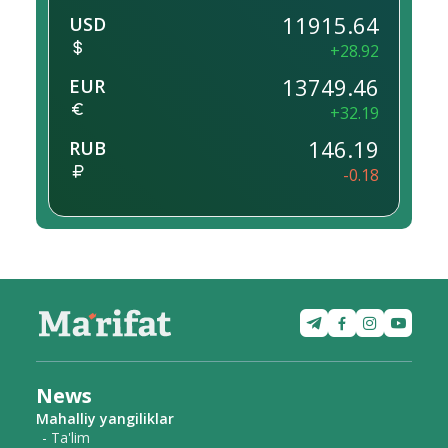
11915.64
USD
+28.92
13749.46
EUR
+32.19
146.19
RUB
-0.18
News
Mahalliy yangiliklar
- Ta'lim