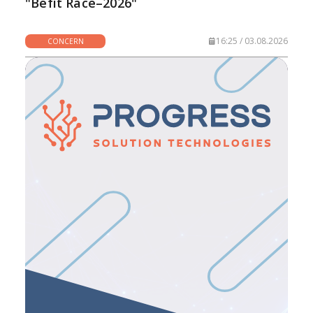
"Befit Race–2026"
16:25 / 03.08.2026
CONCERN