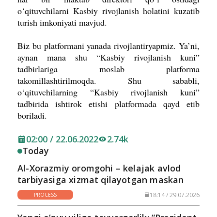
o‘qituvchilarni Kasbiy rivojlanish holatini kuzatib
turish imkoniyati mavjud.
Biz bu platformani yanada rivojlantiryapmiz. Ya’ni,
aynan mana shu “Kasbiy rivojlanish kuni”
tadbirlariga moslab platforma
takomillashtirilmoqda. Shu sababli,
o‘qituvchilarning “Kasbiy rivojlanish kuni”
tadbirida ishtirok etishi platformada qayd etib
boriladi.
02:00 / 22.06.2022
2.74k
Today
Al-Xorazmiy oromgohi – kelajak avlod
tarbiyasiga xizmat qilayotgan maskan
18:14 / 29.07.2026
PROCESS