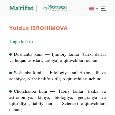
Yulduz IBROHIMOVA
Unga ko‘ra:
Dushanba kuni — Ijtimoiy fanlar (tarix, davlat
va huquq asoslari, tarbiya) o‘qituvchilari uchun;
Seshanba kuni — Filologiya fanlari (ona tili va
adabiyot, o‘zbek tili/rus tili) o‘qituvchilari uchun;
Chorshanba kuni — Tabiiy fanlar (fizika va
astronomiya, kimyo, biologiya, geografiya va
iqtisodiyot, tabiiy fan — Science) o‘qituvchilari
uchun;