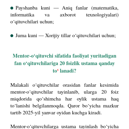
Payshanba kuni — Aniq fanlar (matematika,
informatika va axborot texnologiyalari)
o‘qituvchilari uchun;
Juma kuni — Xorijiy tillar o‘qituvchilari uchun;
Mentor-o‘qituvchi sifatida faoliyat yuritadigan
fan o‘qituvchilariga 20 foizlik ustama qanday
to
‘
lanadi?
Malakali o‘qituvchilar orasidan fanlar kesimida
mentor-o‘qituvchilar tayinlanib, ularga 20 foiz
miqdorida qo‘shimcha har oylik ustama haq
to‘lanishi belgilanmoqda.
Qaror bo‘yicha mazkur
tartib 2025-yil yanvar oyidan kuchga kiradi.
Mentor-o‘qituvchilarga ustama tayinlash bo‘yicha