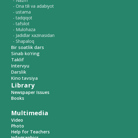
- Nazm
- Ona tili va adabiyot
- ustama
- tadqiqot
- tafsilot
- Mulohaza
- Jadidlar xazinasidan
- Shapaloq
Bir soatlik dars
Sinab ko‘ring
Taklif
Intervyu
Darslik
Kino tavsiya
Library
Newspaper Issues
Books
Multimedia
Video
Photo
Help for Teachers
Infographics