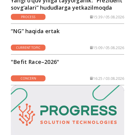
Yangi o‘quv yiliga tayyorgarlik: “Prezident
sovg‘alari” hududlarga yetkazilmoqda
15:39 / 05.08.2026
PROCESS
“NG” haqida ertak
15:09 / 05.08.2026
CURRENT TOPIC
"Befit Race–2026"
16:25 / 03.08.2026
CONCERN