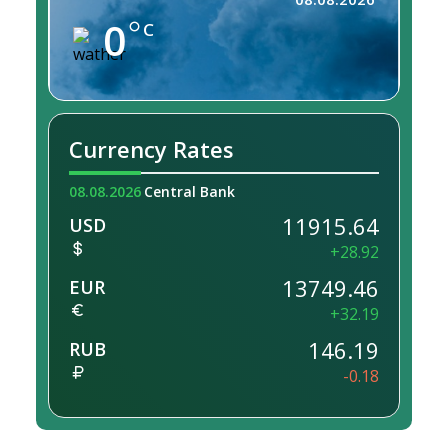
0
C
Currency Rates
08.08.2026
Central Bank
11915.64
USD
+28.92
13749.46
EUR
+32.19
146.19
RUB
-0.18