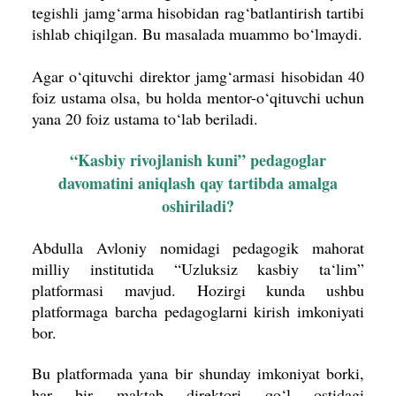
tegishli jamg‘arma hisobidan rag‘batlantirish tartibi
ishlab chiqilgan. Bu masalada muammo bo‘lmaydi.
Agar o‘qituvchi direktor jamg‘armasi hisobidan 40
foiz ustama olsa, bu holda mentor-o‘qituvchi uchun
yana 20 foiz ustama to‘lab beriladi.
“Kasbiy rivojlanish kuni” pedagoglar
davomatini aniqlash qay tartibda amalga
oshiriladi?
Abdulla Avloniy nomidagi pedagogik mahorat
milliy institutida “Uzluksiz kasbiy ta‘lim”
platformasi mavjud. Hozirgi kunda ushbu
platformaga barcha pedagoglarni kirish imkoniyati
bor.
Bu platformada yana bir shunday imkoniyat borki,
har bir maktab direktori qo‘l ostidagi