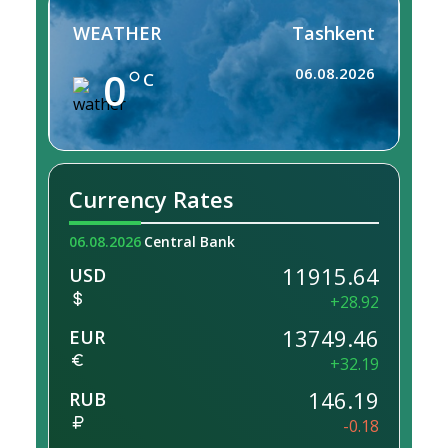
WEATHER
Tashkent
0
06.08.2026
C
Currency Rates
06.08.2026
Central Bank
11915.64
USD
+28.92
13749.46
EUR
+32.19
146.19
RUB
-0.18