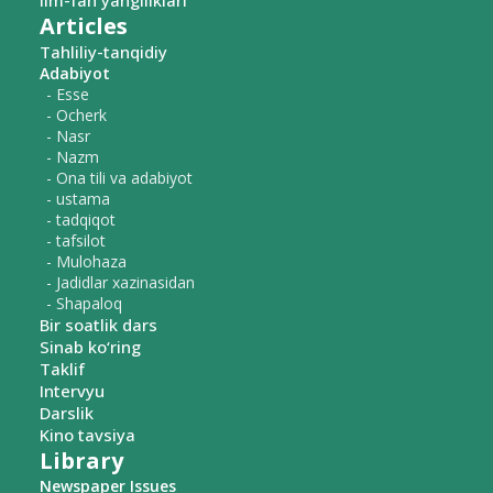
Ilm-fan yangiliklari
Articles
Tahliliy-tanqidiy
Adabiyot
- Esse
- Ocherk
- Nasr
- Nazm
- Ona tili va adabiyot
- ustama
- tadqiqot
- tafsilot
- Mulohaza
- Jadidlar xazinasidan
- Shapaloq
Bir soatlik dars
Sinab ko‘ring
Taklif
Intervyu
Darslik
Kino tavsiya
Library
Newspaper Issues