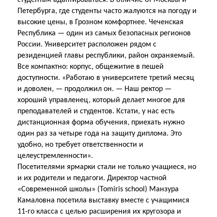
студентам адаптироваться. В отличие от Москвы и
Петербурга, где студенты часто жалуются на погоду и
высокие цены, в Грозном комфортнее. Чеченская
Республика — один из самых безопасных регионов
России. Университет расположен рядом с
резиденцией главы республики, район охраняемый.
Все компактно: корпус, общежитие в пешей
доступности. «Работаю в университете третий месяц
и доволен, — продолжил он. — Наш ректор —
хороший управленец, который делает многое для
преподавателей и студентов. Кстати, у нас есть
дистанционная форма обучения, приехать нужно
один раз за четыре года на защиту диплома. Это
удобно, но требует ответственности
и
целеустремленности».
Посетителями ярмарки стали не только учащиеся, но
и их родители и педагоги. Директор частной
«Современной школы» (
Tomiris
school
) Манзура
Камаловна посетила выставку вместе с учащимися
11-го класса с целью расширения их кругозора и