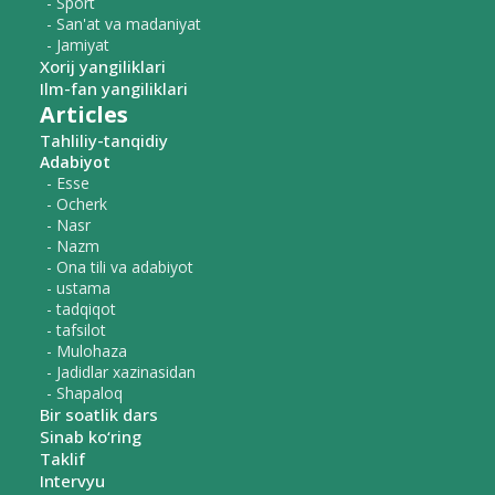
- Sport
- San'at va madaniyat
- Jamiyat
Xorij yangiliklari
Ilm-fan yangiliklari
Articles
Tahliliy-tanqidiy
Adabiyot
- Esse
- Ocherk
- Nasr
- Nazm
- Ona tili va adabiyot
- ustama
- tadqiqot
- tafsilot
- Mulohaza
- Jadidlar xazinasidan
- Shapaloq
Bir soatlik dars
Sinab ko‘ring
Taklif
Intervyu