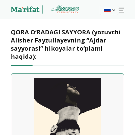
QORA O‘RADAGI SAYYORA (yozuvchi
Alisher Fayzullayevning “Ajdar
sayyorasi” hikoyalar to‘plami
haqida):