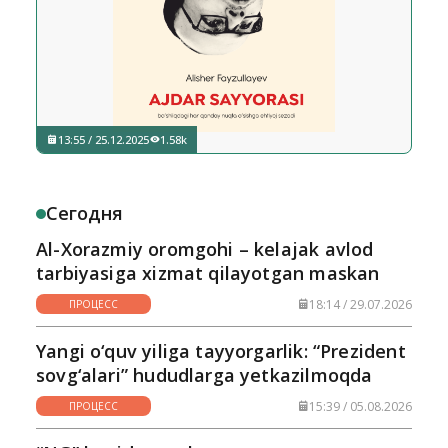
13:55 / 25.12.2025
1.58k
Сегодня
Al-Xorazmiy oromgohi – kelajak avlod
tarbiyasiga xizmat qilayotgan maskan
18:14 / 29.07.2026
ПРОЦЕСС
Yangi o‘quv yiliga tayyorgarlik: “Prezident
sovg‘alari” hududlarga yetkazilmoqda
15:39 / 05.08.2026
ПРОЦЕСС