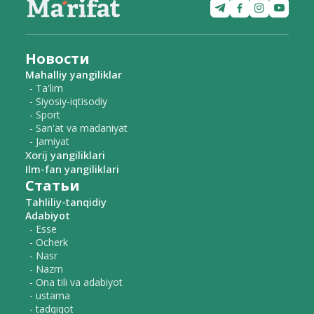
Новости
Mahalliy yangiliklar
- Ta'lim
- Siyosiy-iqtisodiy
- Sport
- San'at va madaniyat
- Jamiyat
Xorij yangiliklari
Ilm-fan yangiliklari
Статьи
Tahliliy-tanqidiy
Adabiyot
- Esse
- Ocherk
- Nasr
- Nazm
- Ona tili va adabiyot
- ustama
- tadqiqot