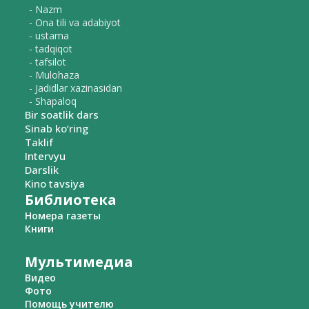
- Nazm
- Ona tili va adabiyot
- ustama
- tadqiqot
- tafsilot
- Mulohaza
- Jadidlar xazinasidan
- Shapaloq
Bir soatlik dars
Sinab ko‘ring
Taklif
Intervyu
Darslik
Kino tavsiya
Библиотека
Номера газеты
Книги
Мультимедиа
Видео
Фото
Помощь учителю