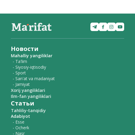
Новости
Mahalliy yangiliklar
- Ta'lim
- Siyosiy-iqtisodiy
- Sport
- San'at va madaniyat
- Jamiyat
Xorij yangiliklari
Ilm-fan yangiliklari
Статьи
Tahliliy-tanqidiy
Adabiyot
- Esse
- Ocherk
- Nasr