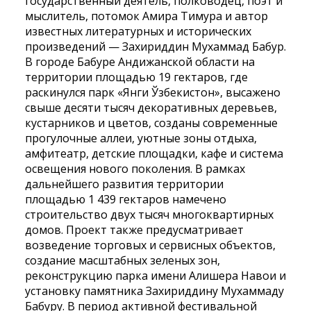
государственный деятель, полководец, поэт и
мыслитель, потомок Амира Тимура и автор
известных литературных и исторических
произведений — Захириддин Мухаммад Бабур.
В городе Бабуре Андижанской области на
территории площадью 19 гектаров, где
раскинулся парк «Янги Ўзбекистон», высажено
свыше десяти тысяч декоративных деревьев,
кустарников и цветов, созданы современные
прогулочные аллеи, уютные зоны отдыха,
амфитеатр, детские площадки, кафе и система
освещения нового поколения. В рамках
дальнейшего развития территории
площадью 1 439 гектаров намечено
строительство двух тысяч многоквартирных
домов. Проект также предусматривает
возведение торговых и сервисных объектов,
создание масштабных зеленых зон,
реконструкцию парка имени Алишера Навои и
установку памятника Захириддину Мухаммаду
Бабуру. В период активной фестивальной