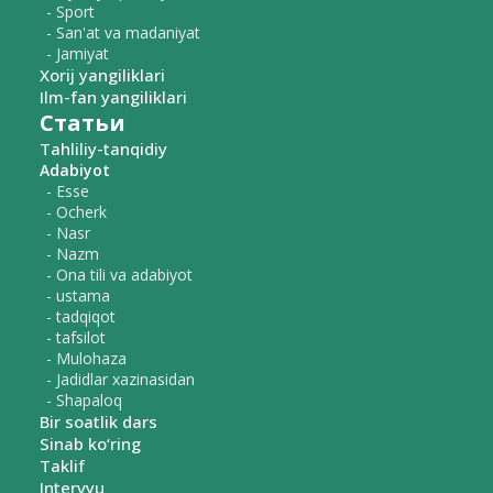
- Sport
- San'at va madaniyat
- Jamiyat
Xorij yangiliklari
Ilm-fan yangiliklari
Статьи
Tahliliy-tanqidiy
Adabiyot
- Esse
- Ocherk
- Nasr
- Nazm
- Ona tili va adabiyot
- ustama
- tadqiqot
- tafsilot
- Mulohaza
- Jadidlar xazinasidan
- Shapaloq
Bir soatlik dars
Sinab ko‘ring
Taklif
Intervyu