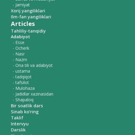
- Jamiyat
Xorij yangiliklari
Ilm-fan yangiliklari
Articles
Tahliliy-tanqidiy
Adabiyot
- Esse
- Ocherk
- Nasr
- Nazm
- Ona tili va adabiyot
- ustama
- tadqiqot
- tafsilot
- Mulohaza
- Jadidlar xazinasidan
- Shapaloq
Bir soatlik dars
Sinab ko‘ring
Taklif
Intervyu
Darslik