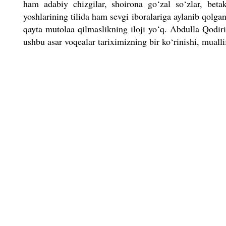
ham adabiy chizgilar, shoirona go‘zal so‘zlar, betak
yoshlarining tilida ham sevgi iboralariga aylanib qolga
qayta mutolaa qilmaslikning iloji yo‘q. Abdulla Qodiri
ushbu asar voqealar tariximizning bir ko‘rinishi, muall