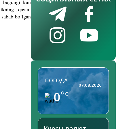
va bugungi kun
ikning , qayta-
a sabab bo‘lgan
ПОГОДА
07.08.2026
0
C
Курсы валют