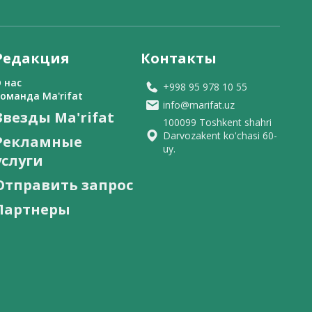
Редакция
Контакты
 нас
+998 95 978 10 55
оманда Ma'rifat
info@marifat.uz
Звезды Ma'rifat
100099 Toshkent shahri
Darvozakent ko'chasi 60-
Рекламные
uy.
услуги
Отправить запрос
Партнеры