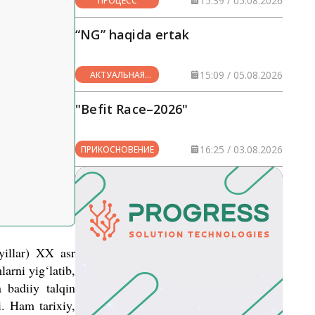
15:39 / 05.08.2026
ПРОЦЕСС
“NG” haqida ertak
15:09 / 05.08.2026
АКТУАЛЬНАЯ
ТЕМА
"Befit Race–2026"
16:25 / 03.08.2026
ПРИКОСНОВЕНИЕ
yillar) XX asr
arni yig‘latib,
 badiiy talqin
i. Ham tarixiy,