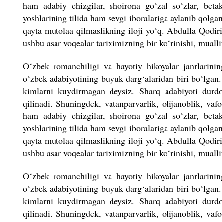
ham adabiy chizgilar, shoirona go‘zal so‘zlar, betak
yoshlarining tilida ham sevgi iboralariga aylanib qolga
qayta mutolaa qilmaslikning iloji yo‘q. Abdulla Qodiri
ushbu asar voqealar tariximizning bir ko‘rinishi, muall
O‘zbek romanchiligi va hayotiy hikoyalar janrlarini
o‘zbek adabiyotining buyuk darg‘alaridan biri bo‘lgan.
kimlarni kuydirmagan deysiz. Sharq adabiyoti durd
qilinadi. Shuningdek, vatanparvarlik, olijanoblik, vaf
ham adabiy chizgilar, shoirona go‘zal so‘zlar, betak
yoshlarining tilida ham sevgi iboralariga aylanib qolga
qayta mutolaa qilmaslikning iloji yo‘q. Abdulla Qodiri
ushbu asar voqealar tariximizning bir ko‘rinishi, muall
O‘zbek romanchiligi va hayotiy hikoyalar janrlarini
o‘zbek adabiyotining buyuk darg‘alaridan biri bo‘lgan.
kimlarni kuydirmagan deysiz. Sharq adabiyoti durd
qilinadi. Shuningdek, vatanparvarlik, olijanoblik, vaf