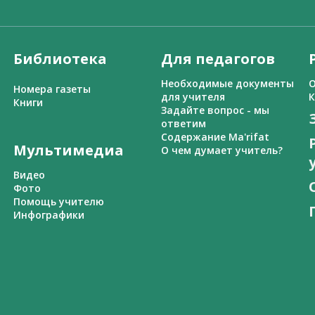
Библиотека
Для педагогов
Необходимые документы
О
Номера газеты
для учителя
К
Книги
Задайте вопрос - мы
ответим
Содержание Ma'rifat
Мультимедиа
О чем думает учитель?
Видео
Фото
Помощь учителю
Инфографики