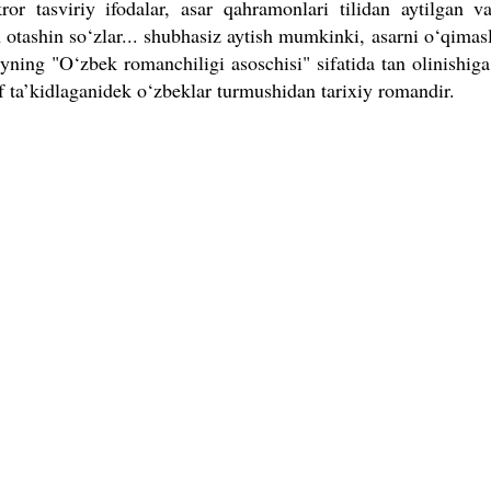
ror tasviriy ifodalar, asar qahramonlari tilidan aytilgan 
n otashin so‘zlar... shubhasiz aytish mumkinki, asarni o‘qimasl
yning "O‘zbek romanchiligi asoschisi" sifatida tan olinishig
if ta’kidlaganidek o‘zbeklar turmushidan tarixiy romandir.