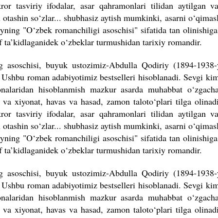
ror tasviriy ifodalar, asar qahramonlari tilidan aytilgan 
n otashin so‘zlar... shubhasiz aytish mumkinki, asarni o‘qimasl
yning "O‘zbek romanchiligi asoschisi" sifatida tan olinishig
if ta’kidlaganidek o‘zbeklar turmushidan tarixiy romandir.
ng asoschisi, buyuk ustozimiz-Abdulla Qodiriy (1894-1938-
 Ushbu roman adabiyotimiz bestselleri hisoblanadi. Sevgi kiml
onalaridan hisoblanmish mazkur asarda muhabbat o‘zgacha
o va xiyonat, havas va hasad, zamon taloto‘plari tilga olinad
ror tasviriy ifodalar, asar qahramonlari tilidan aytilgan 
n otashin so‘zlar... shubhasiz aytish mumkinki, asarni o‘qimasl
yning "O‘zbek romanchiligi asoschisi" sifatida tan olinishig
if ta’kidlaganidek o‘zbeklar turmushidan tarixiy romandir.
ng asoschisi, buyuk ustozimiz-Abdulla Qodiriy (1894-1938-
 Ushbu roman adabiyotimiz bestselleri hisoblanadi. Sevgi kiml
onalaridan hisoblanmish mazkur asarda muhabbat o‘zgacha
o va xiyonat, havas va hasad, zamon taloto‘plari tilga olinad