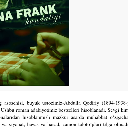
ng asoschisi, buyuk ustozimiz-Abdulla Qodiriy (1894-1938-
 Ushbu roman adabiyotimiz bestselleri hisoblanadi. Sevgi kiml
onalaridan hisoblanmish mazkur asarda muhabbat o‘zgacha
o va xiyonat, havas va hasad, zamon taloto‘plari tilga olinad