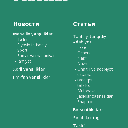
Новости
Статьи
Mahalliy yangiliklar
Tahliliy-tanqidiy
- Ta'lim
Adabiyot
- Siyosiy-iqtisodiy
- Esse
- Sport
- Ocherk
- San'at va madaniyat
- Nasr
- Jamiyat
- Nazm
Xorij yangiliklari
- Ona tili va adabiyot
- ustama
Ilm-fan yangiliklari
- tadqiqot
- tafsilot
- Mulohaza
- Jadidlar xazinasidan
- Shapaloq
Bir soatlik dars
Sinab ko‘ring
Taklif