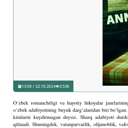
13:00 / 22.10.2024
3.53k
O‘zbek romanchiligi va hayotiy hikoyalar janrlarini
o‘zbek adabiyotining buyuk darg‘alaridan biri bo‘lgan.
kimlarni kuydirmagan deysiz. Sharq adabiyoti durd
qilinadi. Shuningdek, vatanparvarlik, olijanoblik, vaf