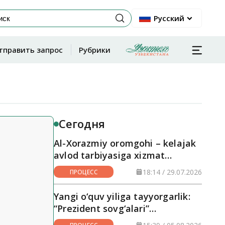
Русский
тправить запрос
Рубрики
Сегодня
Al-Xorazmiy oromgohi – kelajak
avlod tarbiyasiga xizmat
qilayotgan maskan
18:14 / 29.07.2026
ПРОЦЕСС
Yangi o‘quv yiliga tayyorgarlik:
“Prezident sovg‘alari”
hududlarga yetkazilmoqda