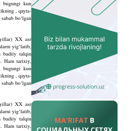
va bugungi kun
ikning , qayta-
a sabab bo‘lgan
yillar) XX asr
arni yig‘latib,
 badiiy talqin
i. Ham tarixiy,
va bugungi kun
ikning , qayta-
a sabab bo‘lgan
yillar) XX asr
arni yig‘latib,
 badiiy talqin
MA'RIFAT
В
i. Ham tarixiy,
СОЦИАЛЬНЫХ СЕТЯХ