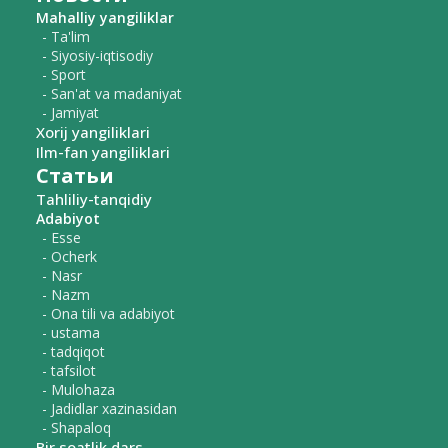
Mahalliy yangiliklar
- Ta'lim
- Siyosiy-iqtisodiy
- Sport
- San'at va madaniyat
- Jamiyat
Xorij yangiliklari
Ilm-fan yangiliklari
Статьи
Tahliliy-tanqidiy
Adabiyot
- Esse
- Ocherk
- Nasr
- Nazm
- Ona tili va adabiyot
- ustama
- tadqiqot
- tafsilot
- Mulohaza
- Jadidlar xazinasidan
- Shapaloq
Bir soatlik dars