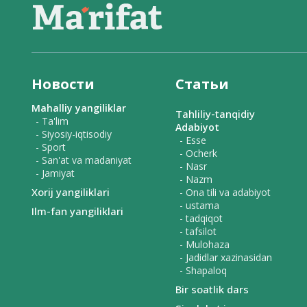
Новости
Статьи
Mahalliy yangiliklar
Tahliliy-tanqidiy
- Ta'lim
Adabiyot
- Siyosiy-iqtisodiy
- Esse
- Sport
- Ocherk
- San'at va madaniyat
- Nasr
- Jamiyat
- Nazm
Xorij yangiliklari
- Ona tili va adabiyot
- ustama
Ilm-fan yangiliklari
- tadqiqot
- tafsilot
- Mulohaza
- Jadidlar xazinasidan
- Shapaloq
Bir soatlik dars