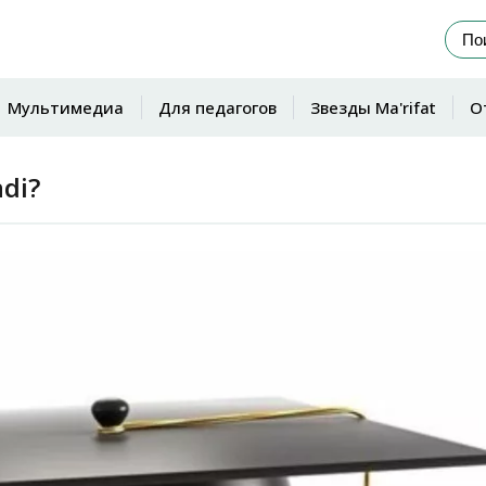
Мультимедиа
Для педагогов
Звезды Ma'rifat
О
di?