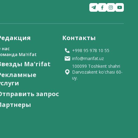
Редакция
Контакты
 нас
+998 95 978 10 55
оманда Ma'rifat
info@marifat.uz
Звезды Ma'rifat
100099 Toshkent shahri
Darvozakent ko'chasi 60-
Рекламные
uy.
услуги
Отправить запрос
Партнеры