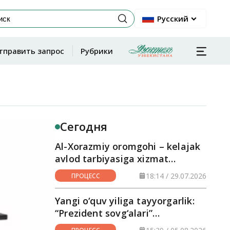
Русский
тправить запрос
Рубрики
Сегодня
Al-Xorazmiy oromgohi – kelajak
avlod tarbiyasiga xizmat
qilayotgan maskan
18:14 / 29.07.2026
ПРОЦЕСС
Yangi o‘quv yiliga tayyorgarlik:
“Prezident sovg‘alari”
hududlarga yetkazilmoqda