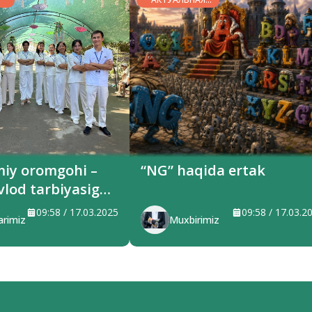
ТЕМА
miy oromgohi –
“NG” haqida ertak
vlod tarbiyasiga
ilayotgan maskan
09:58 / 17.03.2025
09:58 / 17.03.2
arimiz
Muxbirimiz