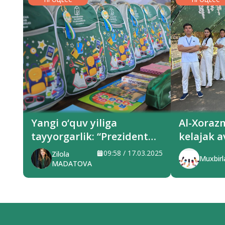
Yangi o‘quv yiliga
Al-Xoraz
tayyorgarlik: “Prezident
kelajak a
sovg‘alari” hududlarga
xizmat q
09:58 / 17.03.2025
Zilola
Muxbirl
yetkazilmoqda
MADATOVA