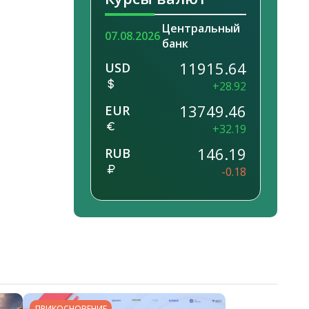
Центральный
07.08.2026
банк
11915.64
USD
+28.92
13749.46
EUR
+32.19
146.19
RUB
-0.18
ПРИКОСНОВЕНИЕ