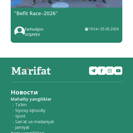
"Befit Race–2026"
Farhodjon
19:54 / 25.05.2026
XOJAYEV
Новости
Mahalliy yangiliklar
- Ta'lim
- Siyosiy-iqtisodiy
- Sport
- San'at va madaniyat
- Jamiyat