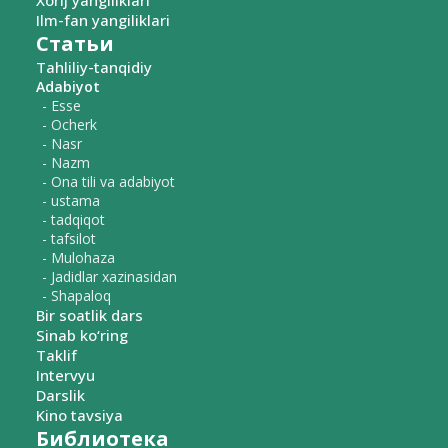
Xorij yangiliklari
Ilm-fan yangiliklari
Статьи
Tahliliy-tanqidiy
Adabiyot
- Esse
- Ocherk
- Nasr
- Nazm
- Ona tili va adabiyot
- ustama
- tadqiqot
- tafsilot
- Mulohaza
- Jadidlar xazinasidan
- Shapaloq
Bir soatlik dars
Sinab ko‘ring
Taklif
Intervyu
Darslik
Kino tavsiya
Библиотека