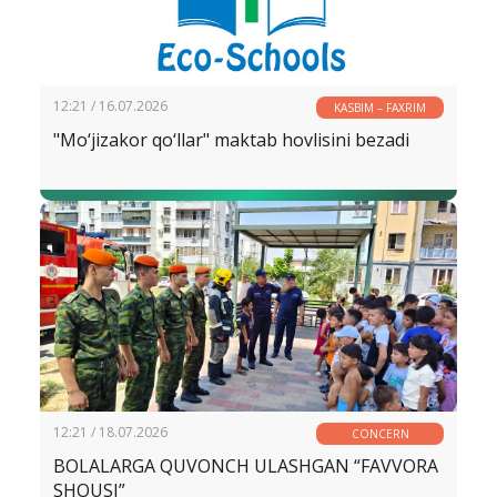
12:21 / 16.07.2026
KASBIM – FAXRIM
"Mo‘jizakor qo‘llar" maktab hovlisini bezadi
12:21 / 18.07.2026
CONCERN
BOLALARGA QUVONCH ULASHGAN “FAVVORA
SHOUSI”