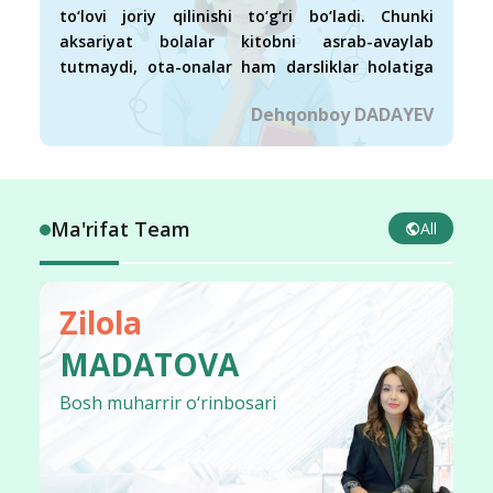
qiynaganlari qoladi, xolos. Birgina yaxshi
to‘lovi joriy qilinishi to‘g‘ri bo‘ladi. Chunki
tomoni 5–8-sinf o‘quvchilari sal qiziqib, jamoa
aksariyat bolalar kitobni asrab-avaylab
boʻlib harakat qilishyapti, darsga kreativ
tutmaydi, ota-onalar ham darsliklar holatiga
yondashishmoqda. Lekin chekka hududlarda bu
befarq. Balki shunda ayrim ota-onalar darslik
tizimni qanday uddalashadi? Chunki sharoit
Dehqonboy DADAYEV
uchun pul to‘laganiga yarasha farzandini kitob
yoʻq.
o‘qishga, qadrlashga majburlasa…
Ma'rifat Team
All
Zilola
MADATOVA
Bosh muharrir o‘rinbosari