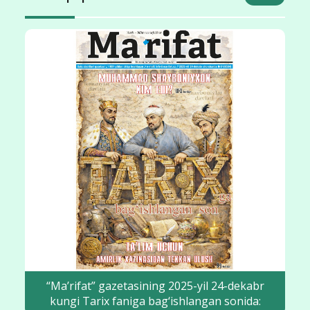
“Ma’rifat” gazetasining 2025-yil 17-dekabr
kungi sonida: