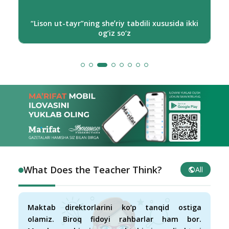
Alisher Navoiy asarlari lug‘atchiligida yangi sahifa
What Does the Teacher Think?
All
Maktab direktorlarini ko‘p tanqid ostiga
olamiz. Biroq fidoyi rahbarlar ham bor.