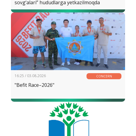
sovg‘alari” hududlarga yetkazilmoqda
16:25 / 03.08.2026
CONCERN
"Befit Race–2026"