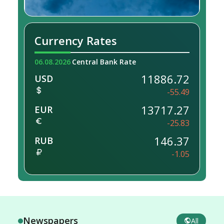
Currency Rates
06.08.2026
Central Bank Rate
11886.72
USD
-55.49
13717.27
EUR
-25.83
146.37
RUB
-1.05
Newspapers
All