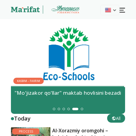
KASBIM – FAXRIM
"Mo‘jizakor qo‘llar" maktab hovlisini bezadi
Today
All
Al-Xorazmiy oromgohi –
PROCESS