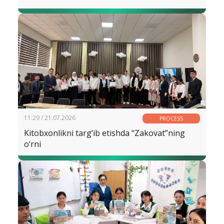
11:29 / 21.07.2026
PROCESS
Kitobxonlikni targ‘ib etishda “Zakovat”ning
o‘rni