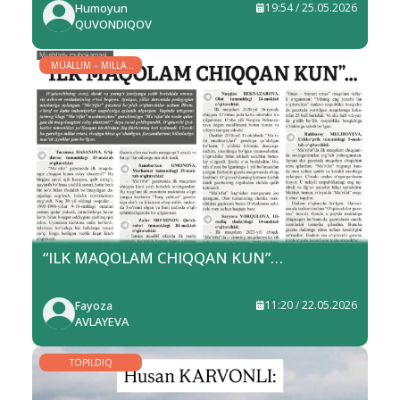
Humoyun
19:54 / 25.05.2026
QUVONDIQOV
MUALLIM – MILLAT
YULDUZI
“ILK MAQOLAM CHIQQAN KUN”…
Fayoza
11:20 / 22.05.2026
AVLAYEVA
TOPILDIQ