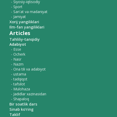
- Siyosiy-iqtisodiy
- Sport
- San'at va madaniyat
- Jamiyat
Xorij yangiliklari
Ilm-fan yangiliklari
Articles
Tahliliy-tanqidiy
Adabiyot
- Esse
- Ocherk
- Nasr
- Nazm
- Ona tili va adabiyot
- ustama
- tadqiqot
- tafsilot
- Mulohaza
- Jadidlar xazinasidan
- Shapaloq
Bir soatlik dars
Sinab ko‘ring
Taklif