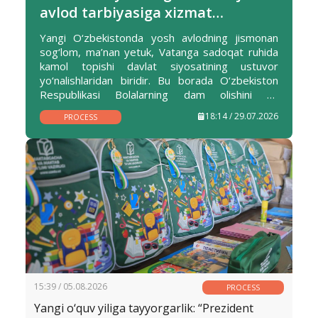
avlod tarbiyasiga xizmat
qilayotgan maskan
Yangi O‘zbekistonda yosh avlodning jismonan
sog‘lom, ma’nan yetuk, Vatanga sadoqat ruhida
kamol topishi davlat siyosatining ustuvor
yo‘nalishlaridan biridir. Bu borada O‘zbekiston
Respublikasi Bolalarning dam olishini va
sog‘lomlashtirilishini tashkil etish departamenti
18:14 / 29.07.2026
PROCESS
tizimidagi oromgohlar zimmasiga katta
mas’uliyat yuklangan.
15:39 / 05.08.2026
PROCESS
Yangi o‘quv yiliga tayyorgarlik: “Prezident