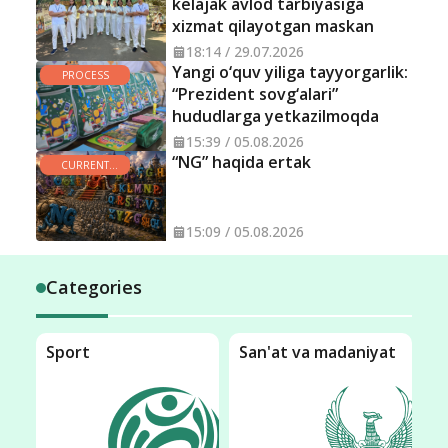
kelajak avlod tarbiyasiga
xizmat qilayotgan maskan
18:14 / 29.07.2026
Yangi o‘quv yiliga tayyorgarlik:
PROCESS
“Prezident sovg‘alari”
hududlarga yetkazilmoqda
15:39 / 05.08.2026
“NG” haqida ertak
CURRENT
TOPIC
15:09 / 05.08.2026
Categories
San'at va madaniyat
Jamiyat
Xo