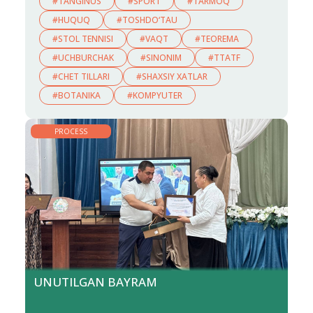
#TANGINUS
#SPORT
#TARMOQ
#HUQUQ
#TOSHDO‘TAU
#STOL TENNISI
#VAQT
#TEOREMA
#UCHBURCHAK
#SINONIM
#TTATF
#CHET TILLARI
#SHAXSIY XATLAR
#BOTANIKA
#KOMPYUTER
PROCESS
UNUTILGAN BAYRAM