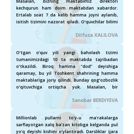
Masalan, bizning maktabimiz direktori
kechqurun ham doim maktabdan xabardor.
Ertalab soat 7 da kelib hamma joyni aylanib,
isitish tizimini nazorat qiladi. Oʻquvchilar bilimi
uchun ham jon kuydiradi. Dilfuza XALILOVA
Dilfuza XALILOVA
Oʻtgan o‘quv yili yangi baholash tizimi
tumanimizdagi 10 ta maktabda tajribadan
oʻtkazildi. Biroq hamma “dod” deyishiga
qaramay, bu yil Toshkent shahrining hamma
maktablariga joriy qilindi. Bunday qogʻozbozlik
oʻqituvchiga ortiqcha yuk. Masalan, bir
o‘qituvchi o‘nta sinfga darsga kirsa, qancha ish
Sanobar BERDIYEVA
bo‘lib ketadi, uni chiqartirish, tayyorlash ham
mablag‘ga borib taqaladi. Hozircha o‘quvchilar
CHSBni vazirlik olarkan deb qoʻrqitib turganimiz
Millionlab pullarni to‘y-u ma’rakalarga
uchun sal hayiqib oʻqiyapti. Agar bu ham
sarflayotgan xalq ba’zan kitobga kelganda pul
shunchaki xoʻjakoʻrsin uchun boʻlsa, bizni
yo‘q deyishi kishini o‘ylantiradi. Darsliklar ijara