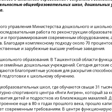
ельностью общеобразовательных школ, дошкольных 
а.
ного управления Министерства дошкольного и школьно
 последовательная работа по реконструкции образоват
ки и программирования современным оборудованием, 
. Благодаря комплексному подходу около 70 проценто
ественные и зарубежные высшие учебные заведения.
ошкольного образования. В Ташкентской области функ
сячи семейных дошкольных учреждений. Сегодня детские 
здаются благоприятные условия для раскрытия способнос
й подготовки к школьному обучению.
еобразовательных школ, где обучаются свыше 31 тысяч
турно-спортивного центра «Янги Ангрен», который за 
азвития детей и подростков из близлежащих махаллей. 
строенное еще в 80-х годах прошлого века, прошло кап
ует современным требованиям. В центре функционирую