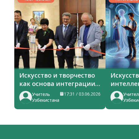
ГОРИЗОНТЫ
Искусство и творчество
Искусст
как основа интеграции
интелле
тюркских стран
в знани
17:31 / 03.06.2026
Учитель
Учител
Узбекистана
Узбеки