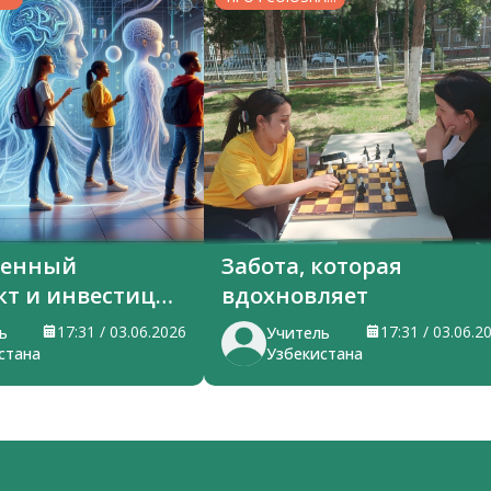
ЖИЗНЬ
венный
Забота, которая
кт и инвестиции
вдохновляет
я
17:31 / 03.06.2026
17:31 / 03.06.2
ь
Учитель
стана
Узбекистана