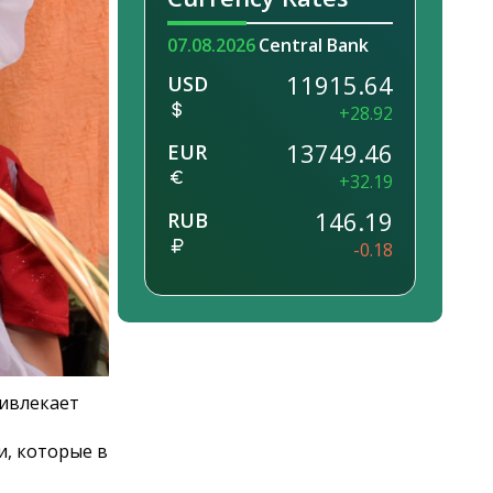
07.08.2026
Central Bank
11915.64
USD
+28.92
13749.46
EUR
+32.19
146.19
RUB
-0.18
ривлекает
, которые в