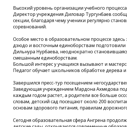
Высокий уровень организации учебного процесса 
Директор учреждения Диловар Тургунбаев сообщ
секции, благодаря чему ученики регулярно стан
соревнований.
Особое место в образовательном процессе здесь 
дзюдо и восточным единоборствам подготовили н
Дильнура Нурбаева, неоднократно становившаяс
смешанным единоборствам.
Большой интерес у учащихся вызывают и мастерс
Педагог обучает школьников обработке дерева и 
Завершился пресс-тур посещением негосударстве
Заведующая учреждением Мардона Ахмедова подч
каждым годом растет, а родители все больше осо
словам, детский сад посещают около 200 воспита
основам здорового питания, правилам дорожного
Сегодня образовательная сфера Ангрена продолжа
детские сады, открываются современные образо