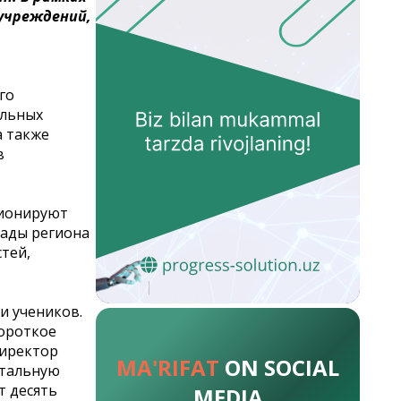
учреждений,
го
ельных
а также
в
ционируют
сады региона
тей,
и учеников.
короткое
Директор
MA'RIFAT
ON SOCIAL
итальную
т десять
MEDIA