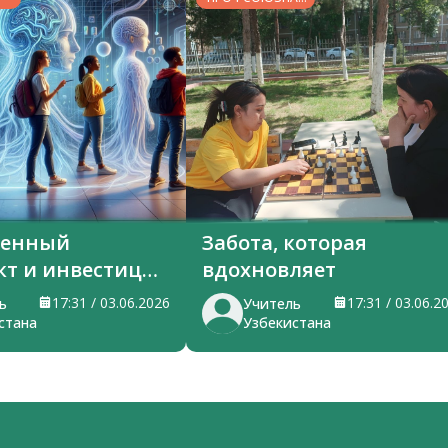
ЖИЗНЬ
венный
Забота, которая
кт и инвестиции
вдохновляет
я
17:31 / 03.06.2026
17:31 / 03.06.2
ь
Учитель
стана
Узбекистана