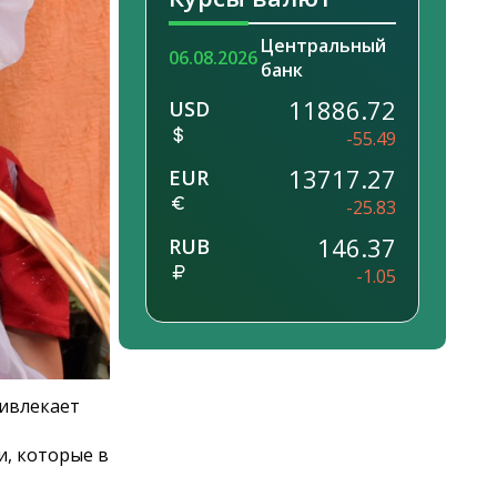
Центральный
06.08.2026
банк
11886.72
USD
-55.49
13717.27
EUR
-25.83
146.37
RUB
-1.05
ривлекает
, которые в