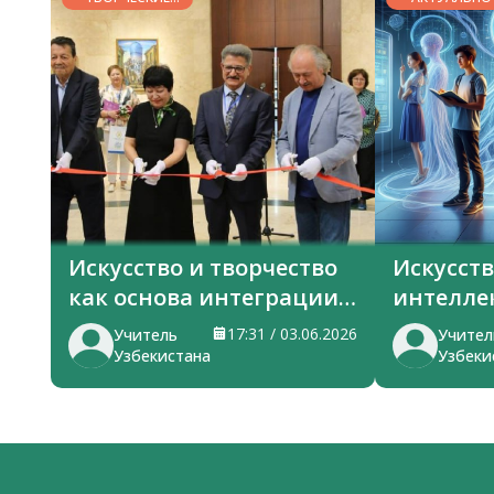
ГОРИЗОНТЫ
Искусство и творчество
Искусст
как основа интеграции
интелле
тюркских стран
в знани
17:31 / 03.06.2026
Учитель
Учител
Узбекистана
Узбеки