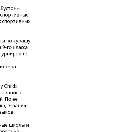
Бустон».
 спортивные
х спортивных
ры по курашу,
9-го класса
турниров по
ингера.
 Child».
зование с
. По ее
ию, вязанию,
зыков.
тные школы и
ирование