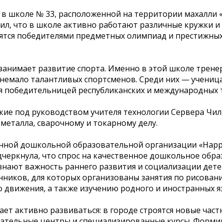
в школе № 33, расположенной на территории махалли «
ил, что в школе активно работают различные кружки и
овятся победителями предметных олимпиад и престижны
занимает развитие спорта. Именно в этой школе трене
емало талантливых спортсменов. Среди них — ученица 
я победительницей республиканских и международных 
кие под руководством учителя технологии Сервера Чил
металла, сварочному и токарному делу.
нной дошкольной образовательной организации «Happy
еркнула, что спрос на качественное дошкольное обра
знают важность раннего развития и социализации детей
нников, для которых организованы занятия по рисован
 движения, а также изучению родного и иностранных я
ет активно развиваться: в городе строятся новые час
вательные центры и специализированные курсы. Форм