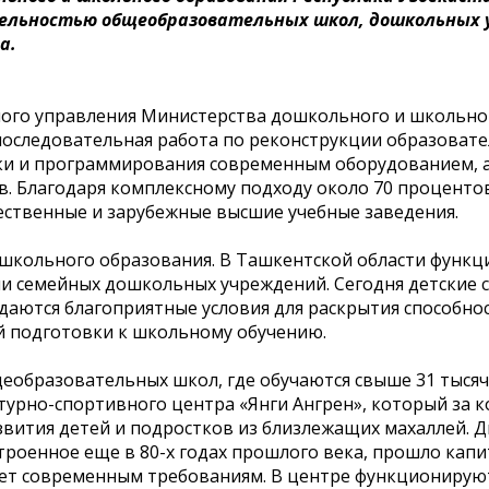
ельностью общеобразовательных школ, дошкольных 
а.
ного управления Министерства дошкольного и школьно
 последовательная работа по реконструкции образоват
ки и программирования современным оборудованием, 
. Благодаря комплексному подходу около 70 проценто
ественные и зарубежные высшие учебные заведения.
ошкольного образования. В Ташкентской области функ
сячи семейных дошкольных учреждений. Сегодня детские 
здаются благоприятные условия для раскрытия способнос
й подготовки к школьному обучению.
еобразовательных школ, где обучаются свыше 31 тысяч
турно-спортивного центра «Янги Ангрен», который за 
азвития детей и подростков из близлежащих махаллей. 
строенное еще в 80-х годах прошлого века, прошло кап
ует современным требованиям. В центре функционирую