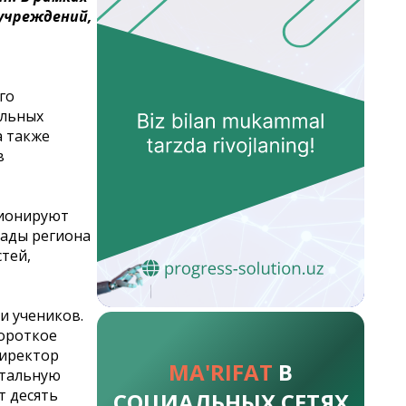
учреждений,
го
ельных
а также
в
ционируют
сады региона
тей,
и учеников.
короткое
Директор
MA'RIFAT
В
итальную
т десять
СОЦИАЛЬНЫХ СЕТЯХ