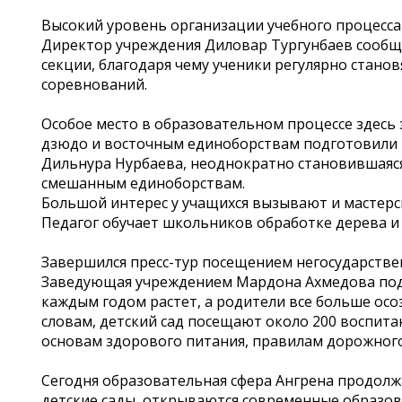
Высокий уровень организации учебного процесса 
Директор учреждения Диловар Тургунбаев сообщ
секции, благодаря чему ученики регулярно стан
соревнований.
Особое место в образовательном процессе здесь 
дзюдо и восточным единоборствам подготовили н
Дильнура Нурбаева, неоднократно становившаяс
смешанным единоборствам.
Большой интерес у учащихся вызывают и мастерс
Педагог обучает школьников обработке дерева и 
Завершился пресс-тур посещением негосударстве
Заведующая учреждением Мардона Ахмедова подч
каждым годом растет, а родители все больше осо
словам, детский сад посещают около 200 воспита
основам здорового питания, правилам дорожного
Сегодня образовательная сфера Ангрена продолжа
детские сады, открываются современные образо