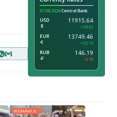
07.08.2026
Central Bank
11915.64
USD
+28.92
13749.46
EUR
+32.19
146.19
RUB
-0.18
ВСЕ ВАЖНО, ВСЕ
НУЖНО