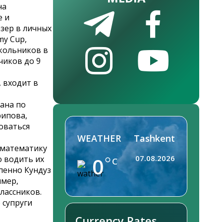
на
е и
изер в личных
my Cup,
кольников в
чиков до 9
 входит в
тана по
рипова,
оваться
WEATHER
Tashkent
 математику
0
07.08.2026
о водить их
C
епенно Кундуз
имер,
лассников.
 супруги
Currency Rates