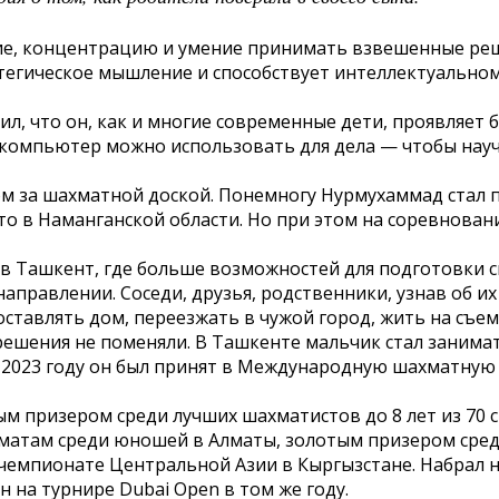
е, концентрацию и умение принимать взвешенные реш
тегическое мышление и способствует интеллектуальному
ил, что он, как и многие современные дети, проявляет
то компьютер можно использовать для дела — чтобы нау
ом за шахматной доской. Понемногу Нурмухаммад стал 
сто в Наманганской области. Но при этом на соревнован
 в Ташкент, где больше возможностей для подготовки 
правлении. Соседи, друзья, родственники, узнав об их
оставлять дом, переезжать в чужой город, жить на съе
решения не поменяли. В Ташкенте мальчик стал занима
В 2023 году он был принят в Международную шахматную
ным призером среди лучших шахматистов до 8 лет из 70 
хматам среди юношей в Алматы, золотым призером сре
а чемпионате Центральной Азии в Кыргызстане. Набрал
н на турнире Dubai Open в том же году.