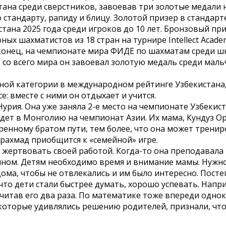
ана среди сверстников, завоевав три золотые медали 
стандарту, рапиду и блицу. Золотой призер в стандарт
тана 2025 года среди игроков до 10 лет. Бронзовый пр
ых шахматистов из 18 стран на турнире Intellect Acade
аконец, на чемпионате мира ФИДЕ по шахматам среди ш
 со всего мира он завоевал золотую медаль среди маль
тной категории в международном рейтинге Узбекистана,
е: вместе с ними он отдыхает и учится.
урия. Она уже заняла 2-е место на чемпионате Узбекис
едет в Монголию на чемпионат Азии. Их мама, Кундуз О
ренному братом пути, тем более, что она может тренир
рахмад приобщится к «семейной» игре.
а жертвовать своей работой. Когда-то она преподавала
сыном. Детям необходимо время и внимание мамы. Нужн
 дома, чтобы не отвлекались и им было интересно. Пост
что дети стали быстрее думать, хорошо успевать. Напр
итав его два раза. По математике тоже впереди однок
 которые удивлялись решению родителей, признали, что