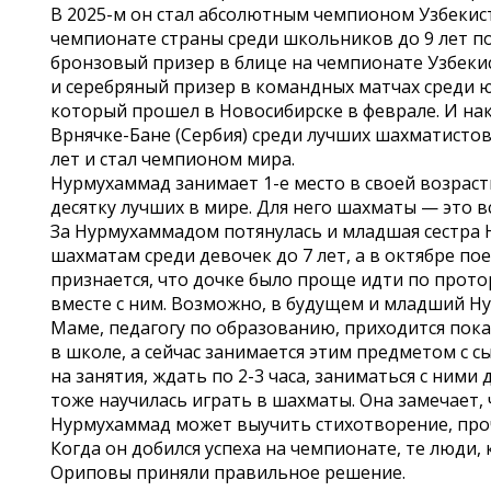
В 2025-м он стал абсолютным чемпионом Узбекист
чемпионате страны среди школьников до 9 лет по 
бронзовый призер в блице на чемпионате Узбекис
и серебряный призер в командных матчах среди юн
который прошел в Новосибирске в феврале. И н
Врнячке-Бане (Сербия) среди лучших шахматистов
лет и стал чемпионом мира.
Нурмухаммад занимает 1-е место в своей возрас
десятку лучших в мире. Для него шахматы — это вс
За Нурмухаммадом потянулась и младшая сестра Н
шахматам среди девочек до 7 лет, а в октябре по
признается, что дочке было проще идти по прото
вместе с ним. Возможно, в будущем и младший Ну
Маме, педагогу по образованию, приходится пок
в школе, а сейчас занимается этим предметом с 
на занятия, ждать по 2-3 часа, заниматься с ними
тоже научилась играть в шахматы. Она замечает, 
Нурмухаммад может выучить стихотворение, проч
Когда он добился успеха на чемпионате, те люди,
Ориповы приняли правильное решение.