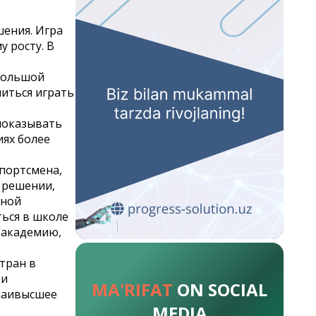
ения. Игра
 росту. В
 большой
читься играть
показывать
иях более
спортсмена,
 решении,
мной
ться в школе
 академию,
стран в
ди
MA'RIFAT
ON SOCIAL
 наивысшее
MEDIA