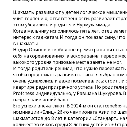
Шахматы развивают у детей логическое мышлени
учит терпению, ответственности, развивает стра
этом убедились и родители Нурмухаммада.
Когда мальчику исполнилось пять лет, отец замет
интерес к гаджетам. И тогда он показал сыну, ч
в шахматы.
Нодир Орипов в свободное время сражался с сын
себя на соревнованиях, а вскоре занял первое ме
высокого уровня призовые места занять не мог.
И тогда родители решили, что нужно переезжать
чтобы продолжать развивать сына в выбранном на
очень удивлялись и даже посмеивались: стоит ли 
квартире ради призрачного успеха. Но родители 
Profchess индивидуально, у Равшана Шукурова. 
набрав наивысший балл.
Его успехи впечатляют. В 2024-м он стал серебря
номинации «Блиц» 26-го чемпионата Азии по ша
шахматистов до 8 лет в категории «Стандарт» н
количество очков среди 8-летних детей из 30 стра