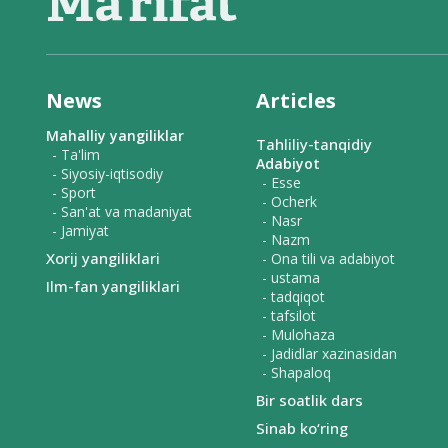
News
Articles
Mahalliy yangiliklar
Tahliliy-tanqidiy
- Ta'lim
Adabiyot
- Siyosiy-iqtisodiy
- Esse
- Sport
- Ocherk
- San'at va madaniyat
- Nasr
- Jamiyat
- Nazm
Xorij yangiliklari
- Ona tili va adabiyot
- ustama
Ilm-fan yangiliklari
- tadqiqot
- tafsilot
- Mulohaza
- Jadidlar xazinasidan
- Shapaloq
Bir soatlik dars
Sinab ko‘ring