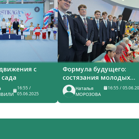
 движения с
Формула будущего:
 сада
состязания молодых
ученых в Ташкенте
16:55 /
16:55 / 05.06.2
а
Наталья
05.06.2025
ШВИЛИ
МОРОЗОВА