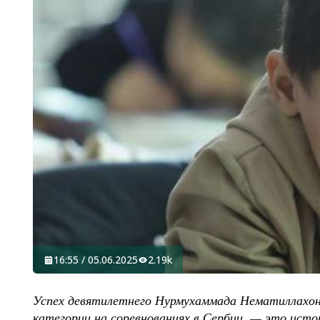
16:55 / 05.06.2025
2.19k
Успех девятилетнего Нурмухаммада Нематиллахон
категории на соревнованиях в Сербии, — это истор