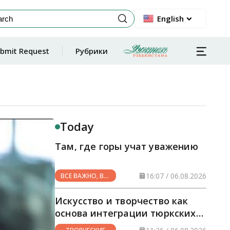
English
bmit Request
Рубрики
Today
Там, где горы учат уважению
16:07 / 06.08.2026
ВСЕ ВАЖНО, ВСЕ
НУЖНО
Искусство и творчество как
основа интеграции тюркских
стран