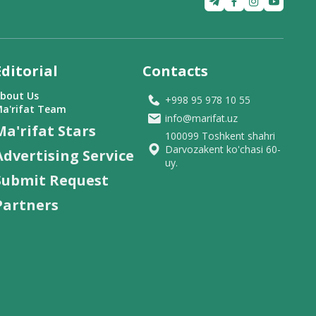
Editorial
Contacts
bout Us
+998 95 978 10 55
a'rifat Team
info@marifat.uz
Ma'rifat Stars
100099 Toshkent shahri
Darvozakent ko'chasi 60-
Advertising Service
uy.
Submit Request
Partners