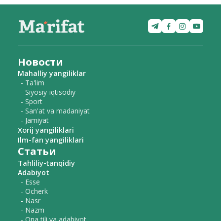
Новости
Mahalliy yangiliklar
- Ta'lim
- Siyosiy-iqtisodiy
- Sport
- San'at va madaniyat
- Jamiyat
Xorij yangiliklari
Ilm-fan yangiliklari
Статьи
Tahliliy-tanqidiy
Adabiyot
- Esse
- Ocherk
- Nasr
- Nazm
- Ona tili va adabiyot