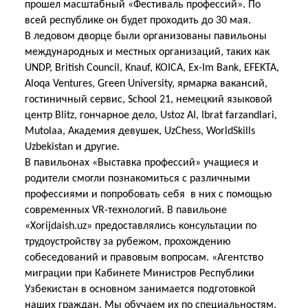
прошел масштабный «Фестиваль профессий». По
всей республике он будет проходить до 30 мая.
В ледовом дворце были организованы павильоны
международных и местных организаций, таких как
UNDP, British Council, Knauf, KOICA, Ex-Im Bank, EFEKTA,
Aloqa Ventures, Green University, ярмарка вакансий,
гостиничный сервис, School 21, немецкий языковой
центр Blitz, гончарное дело, Ustoz AI, Ibrat farzandlari,
Mutolaa, Академия девушек, UzChess, WorldSkills
Uzbekistan и другие.
В павильонах «Выставка профессий» учащиеся и
родители смогли познакомиться с различными
профессиями и попробовать себя в них с помощью
современных VR-технологий. В павильоне
«Xorijdaish.uz» предоставлялись консультации по
трудоустройству за рубежом, прохождению
собеседований и правовым вопросам. «Агентство
миграции при Кабинете Министров Республики
Узбекистан в основном занимается подготовкой
наших граждан. Мы обучаем их по специальностям,