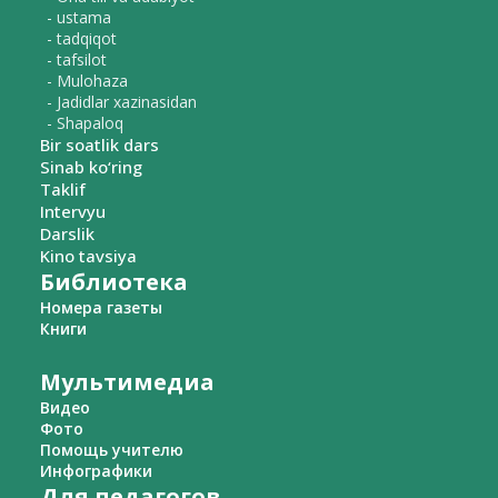
- ustama
- tadqiqot
- tafsilot
- Mulohaza
- Jadidlar xazinasidan
- Shapaloq
Bir soatlik dars
Sinab ko‘ring
Taklif
Intervyu
Darslik
Kino tavsiya
Библиотека
Номера газеты
Книги
Мультимедиа
Видео
Фото
Помощь учителю
Инфографики
Для педагогов